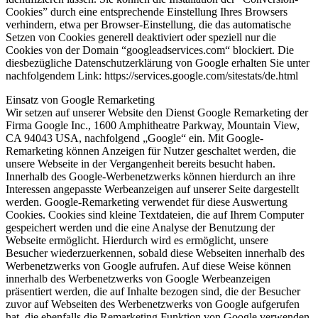
Cookies” durch eine entsprechende Einstellung Ihres Browsers
verhindern, etwa per Browser-Einstellung, die das automatische
Setzen von Cookies generell deaktiviert oder speziell nur die
Cookies von der Domain “googleadservices.com“ blockiert. Die
diesbezügliche Datenschutzerklärung von Google erhalten Sie unter
nachfolgendem Link: https://services.google.com/sitestats/de.html
Einsatz von Google Remarketing
Wir setzen auf unserer Website den Dienst Google Remarketing der
Firma Google Inc., 1600 Amphitheatre Parkway, Mountain View,
CA 94043 USA, nachfolgend „Google“ ein. Mit Google-
Remarketing können Anzeigen für Nutzer geschaltet werden, die
unsere Webseite in der Vergangenheit bereits besucht haben.
Innerhalb des Google-Werbenetzwerks können hierdurch an ihre
Interessen angepasste Werbeanzeigen auf unserer Seite dargestellt
werden. Google-Remarketing verwendet für diese Auswertung
Cookies. Cookies sind kleine Textdateien, die auf Ihrem Computer
gespeichert werden und die eine Analyse der Benutzung der
Webseite ermöglicht. Hierdurch wird es ermöglicht, unsere
Besucher wiederzuerkennen, sobald diese Webseiten innerhalb des
Werbenetzwerks von Google aufrufen. Auf diese Weise können
innerhalb des Werbenetzwerks von Google Werbeanzeigen
präsentiert werden, die auf Inhalte bezogen sind, die der Besucher
zuvor auf Webseiten des Werbenetzwerks von Google aufgerufen
hat, die ebenfalls die Remarketing Funktion von Google verwenden.