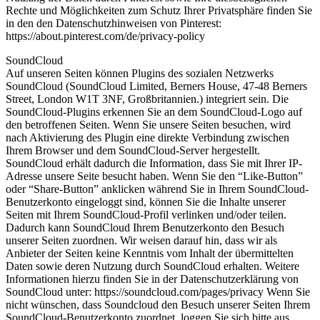
Rechte und Möglichkeiten zum Schutz Ihrer Privatsphäre finden Sie
in den den Datenschutzhinweisen von Pinterest:
https://about.pinterest.com/de/privacy-policy
SoundCloud
Auf unseren Seiten können Plugins des sozialen Netzwerks
SoundCloud (SoundCloud Limited, Berners House, 47-48 Berners
Street, London W1T 3NF, Großbritannien.) integriert sein. Die
SoundCloud-Plugins erkennen Sie an dem SoundCloud-Logo auf
den betroffenen Seiten. Wenn Sie unsere Seiten besuchen, wird
nach Aktivierung des Plugin eine direkte Verbindung zwischen
Ihrem Browser und dem SoundCloud-Server hergestellt.
SoundCloud erhält dadurch die Information, dass Sie mit Ihrer IP-
Adresse unsere Seite besucht haben. Wenn Sie den “Like-Button”
oder “Share-Button” anklicken während Sie in Ihrem SoundCloud-
Benutzerkonto eingeloggt sind, können Sie die Inhalte unserer
Seiten mit Ihrem SoundCloud-Profil verlinken und/oder teilen.
Dadurch kann SoundCloud Ihrem Benutzerkonto den Besuch
unserer Seiten zuordnen. Wir weisen darauf hin, dass wir als
Anbieter der Seiten keine Kenntnis vom Inhalt der übermittelten
Daten sowie deren Nutzung durch SoundCloud erhalten. Weitere
Informationen hierzu finden Sie in der Datenschutzerklärung von
SoundCloud unter: https://soundcloud.com/pages/privacy Wenn Sie
nicht wünschen, dass Soundcloud den Besuch unserer Seiten Ihrem
SoundCloud-Benutzerkonto zuordnet, loggen Sie sich bitte aus