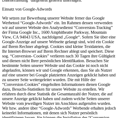
Datenerfassung” dargestellt generell untersagen.
Einsatz von Google-Adwords
Wir setzen zur Bewerbung unserer Website ferner das Google
Werbetool “Google-Adwords” ein. Im Rahmen dessen verwenden
wir auf unserer Website den Analysedienst “Conversion-Tracking”
der Firma Google Inc., 1600 Amphitheatre Parkway, Mountain
View, CA 94043 USA, nachfolgend „Google“. Sofern Sie über eine
Google-Anzeige auf unsere Webseite gelangt sind, wird ein Cookie
auf Ihrem Rechner abgelegt. Cookies sind kleine Textdateien, die
Ihr Internet-Browser auf Ihrem Rechner ablegt und speichert. Diese
sog. “Conversion- Cookies” verlieren nach 30 Tagen ihre Gültigkeit
und dienen nicht Ihrer persönlichen Identifikation. Besuchen Sie
bestimmte Seiten unserer Website und das Cookie ist noch nicht
abgelaufen, können wir und Google erkennen, dass Sie als Nutzer
auf eine unserer bei Google platzierten Anzeigen geklickt haben und
zu unserer Seite weitergeleitet wurden. Die mit Hilfe der
“Conversion-Cookies” eingeholten Informationen dienen Google
dazu, Besuchs-Statistiken für unsere Website zu erstellen. Wir
erfahren durch diese Statistik die Gesamtanzahl der Nutzer, die auf
unsere Anzeige geklickt haben und zudem welche Seiten unserer
Website vom jeweiligen Nutzer im Anschluss aufgerufen wurden.
Wir bzw. andere über “Google-Adwords” Werbende erhalten jedoch
keinerlei Informationen, mit denen sich Nutzer persönlich
identifizieren lassen. Sie können die Installation der “Conversion-